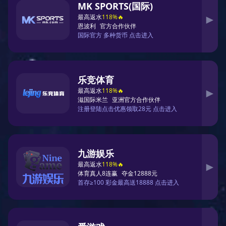
术，使球迷能够身临其境地参与比赛，加强了球迷与球队的
情感联系。
球场音效与灯光设计的演进，不仅提升了赛事氛围，也成为
球迷互动和集体庆祝的重要媒介。
2、全球粉丝体验