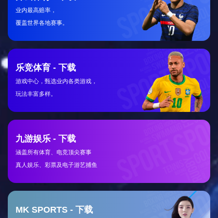
球迷了解和尊重球队的深厚文化底蕴。
篮球教育项目和青少年训练营，通过球馆资源向社区传递篮
球文化和价值观，培养未来的球员和粉丝。
彩神
4、社区影响力
NBA球馆作为社区中心，不仅吸引了全球粉丝，也为当地社
区带来了经济和社会影响。球馆周边的商业发展和就业机
会，促进了当地经济的繁荣。
球队的慈善和社区活动，如青少年篮球联赛和公益项目，通
过篮球这一平台，为社区提供支持和希望。
球馆与城市形象的紧密关联，使得NBA球馆成为城市标志和
引以为傲的地标，进一步推动了城市的国际化形象。